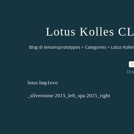
Lotus Kolles C
Blog di lemansprototypes
>
Categories
>
Lotus Koll
0
Di 
lotus lmp1evo
_silverstone 2015_left_spa 2015_right