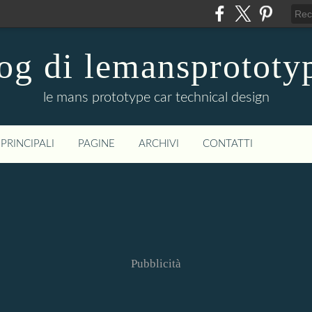
og di lemansprototy
le mans prototype car technical design
PRINCIPALI
PAGINE
ARCHIVI
CONTATTI
Pubblicità