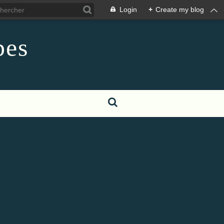
Login
+
Create my blog
pes