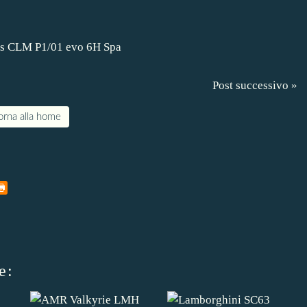
Post successivo »
orna alla home
e: