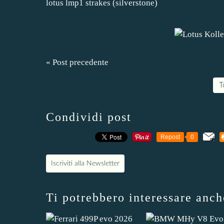
lotus lmp1 strakes (silverstone)
« Post precedente
T
Condividi post
Repost
0
Iscriviti alla Newsletter
Ti potrebbero interessare anch