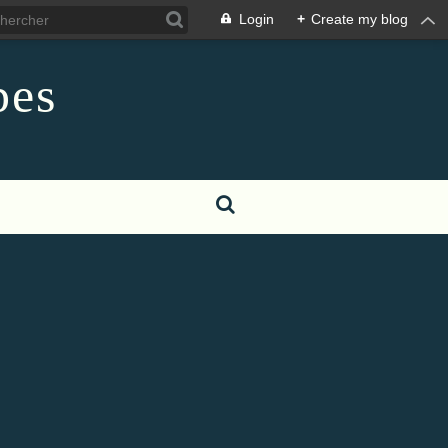
Login
+
Create my blog
pes