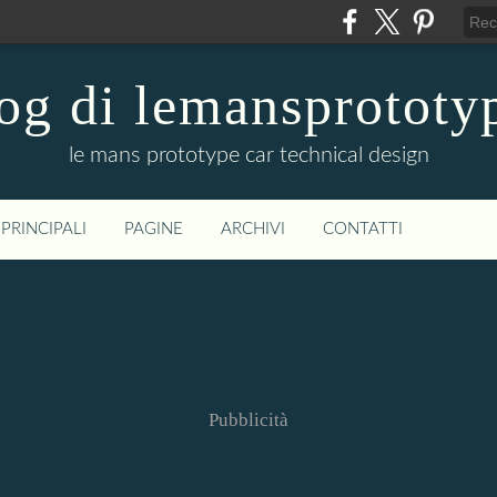
og di lemansprototy
le mans prototype car technical design
PRINCIPALI
PAGINE
ARCHIVI
CONTATTI
Pubblicità