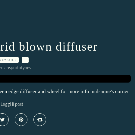
rid blown diffuser
9.05.2013
…
lemansprototypes
ween edge diffuser and wheel for more info mulsanne's corner
Leggi il post