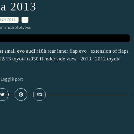
a 2013
3.05.2013
…
lemansprototypes
st small evo audi r18h rear inner flap evo _extension of flaps
2012/13 toyota ts030 ffender side view _2013 _2012 toyota
Leggi il post