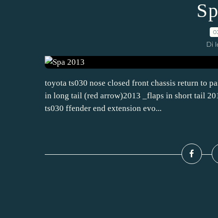
Sp
0
Di 
toyota ts030 nose closed front chassis return to pa
in long tail (red arrow)2013 _flaps in short tail 
ts030 ffender end extension evo...