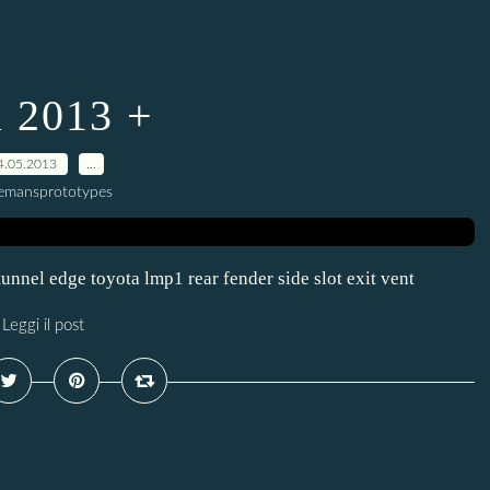
 2013 +
4.05.2013
…
lemansprototypes
 tunnel edge toyota lmp1 rear fender side slot exit vent
Leggi il post