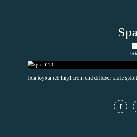
Spa
1
Di 
lola toyota reb lmp1 front end diffuser knife split