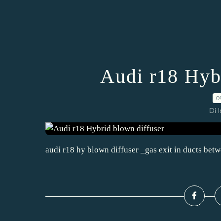
Audi r18 Hyb
0
Di 
audi r18 hy blown diffuser _gas exit in ducts bet