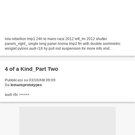
lola rebellion lmp1 24h le mans race 2012 left_lm 2012 shutter
panels_right_ single long panel norma lmp2 fin with double asimmetric
winglet pylons audi r18 hy pull rod suspension for more info visit
gurneyflap.com
4 of a Kind_Part Two
Pubblicato su 03/10/AM 09:09
Da
lemansprototypes
audi r8c >>>>>