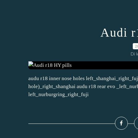
Audi r
2
Di 
audu r18 inner nose holes left_shanghai_right_fuj
hole)_right_shanghai audu r18 rear evo _left_nur
left_nurburgring_right_fuji