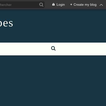
Login
+
Create my blog
pes