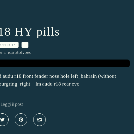
18 HY pills
8.11.2015
…
lemansprototypes
i audu r18 front fender nose hole left_bahrain (without
burgring_right__lm audu r18 rear evo
Leggi il post