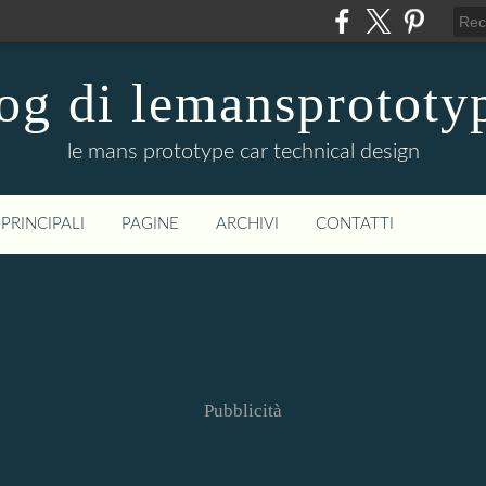
og di lemansprototy
le mans prototype car technical design
PRINCIPALI
PAGINE
ARCHIVI
CONTATTI
Pubblicità