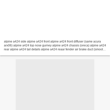
alpine a424 side alpine a424 front alpine a424 front diffuser (same acura
arx06) alpine a424 top nose gurney alpine a424 chassis (oreca) alpine a424
rear alpine a424 tail details alpine a424 reaar fender air brake duct (smooth)
alpine a424 front cut