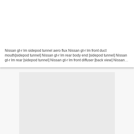
Nissan gt-r lm sidepod tunnel aero flux Nissan gt-r lm front duct
mouth[sidepod tunnel] Nissan gt-r lm rear body end [sidepod tunnel] Nissan
gt-r lm rear [sidepod tunnel] Nissan gt-r lm front diffuser [back view] Nissan
gt-r lm front diffuser extention...