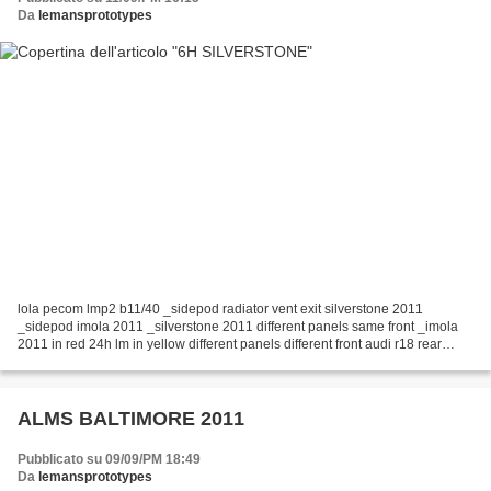
Da
lemansprototypes
lola pecom lmp2 b11/40 _sidepod radiator vent exit silverstone 2011
_sidepod imola 2011 _silverstone 2011 different panels same front _imola
2011 in red 24h lm in yellow different panels different front audi r18 rear
silverstone 2011 different directions...
ALMS BALTIMORE 2011
Pubblicato su 09/09/PM 18:49
Da
lemansprototypes