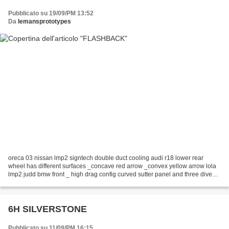
Pubblicato su 19/09/PM 13:52
Da
lemansprototypes
oreca 03 nissan lmp2 signtech double duct cooling audi r18 lower rear
wheel has different surfaces _concave red arrow _convex yellow arrow lola
lmp2 judd bmw front _ high drag config curved sutter panel and three dive
planes _ left _ low drag config flat...
6H SILVERSTONE
Pubblicato su 11/09/PM 16:15