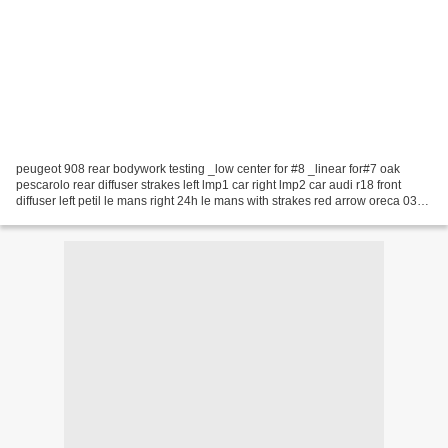
peugeot 908 rear bodywork testing _low center for #8 _linear for#7 oak
pescarolo rear diffuser strakes left lmp1 car right lmp2 car audi r18 front
diffuser left petil le mans right 24h le mans with strakes red arrow oreca 03
nissan signtech nu dive plane...