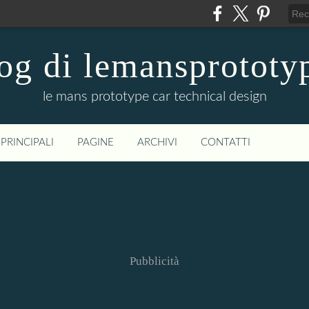
og di lemansprototy
le mans prototype car technical design
PRINCIPALI
PAGINE
ARCHIVI
CONTATTI
Pubblicità