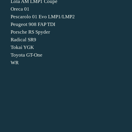
Lola AM LMP1 Coupè
Oreca 01
Pescarolo 01 Evo LMP1/LMP2
Peugeot 908 FAP TDI
Porsche RS Spyder
Radical SR9
Tokai YGK
Toyota GT-One
WR