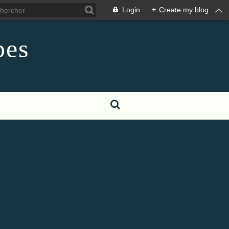
Login
+
Create my blog
pes