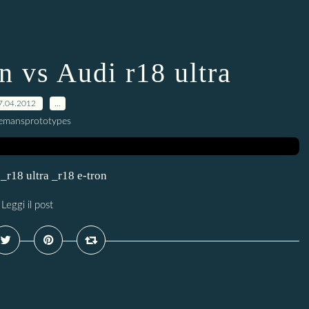
n vs Audi r18 ultra
7.04.2012
…
lemansprototypes
 _r18 ultra _r18 e-tron
Leggi il post