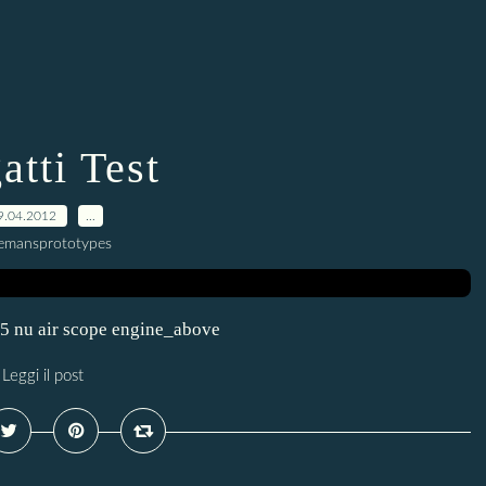
atti Test
9.04.2012
…
lemansprototypes
5 nu air scope engine_above
Leggi il post