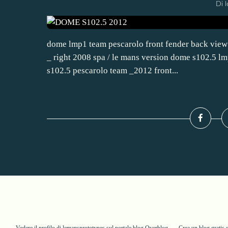
Di 
dome lmp1 team pescarolo front fender back view _l
_ right 2008 spa / le mans version dome s102.5 l
s102.5 pescarolo team _2012 front...