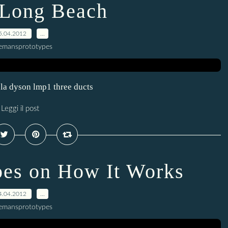
Long Beach
5.04.2012
…
lemansprototypes
ola dyson lmp1 three ducts
Leggi il post
es on How It Works
4.04.2012
…
lemansprototypes