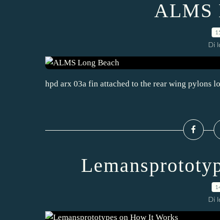
ALMS 
1
Di 
hpd arx 03a fin attached to the rear wing pylons l
Lemansprototyp
1
Di 