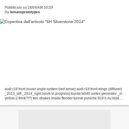
Pubblicato su 18/04/AM 10:29
Da
lemansprototypes
audi r18 front louver angle system (red arrow) audi r18 front wings (diffuser)
_2013_left _2014_right (work in progress) toyota ts040 vortex generator _in
yellow (i think?!?) two strakes inside ffender tunnel porsche 919 h nu blade
toyota ts040 _fin under...