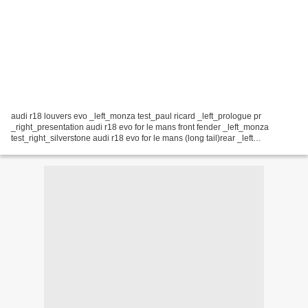
audi r18 louvers evo _left_monza test_paul ricard _left_prologue pr
_right_presentation audi r18 evo for le mans front fender _left_monza
test_right_silverstone audi r18 evo for le mans (long tail)rear _left
silverstone_right_monza test audi r18 evo for...