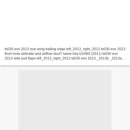
ts030 evo 2013 rear wing trailing edge left_2013_right_2012 ts030 evo 2013
front nose airbrake and airflow duct? same lola b10/60 (2011) ts030 evo
2013 side pod flaps left_2013_right_2012 ts030 evo 2013 _2013b _2013a
_2012 toypta ts030 front fender side...