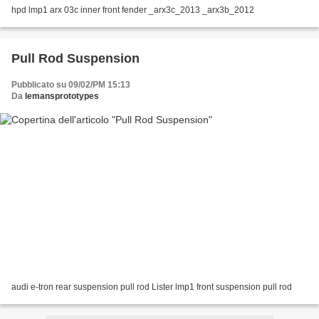
hpd lmp1 arx 03c inner front fender _arx3c_2013 _arx3b_2012
Pull Rod Suspension
Pubblicato su 09/02/PM 15:13
Da
lemansprototypes
audi e-tron rear suspension pull rod Lister lmp1 front suspension pull rod