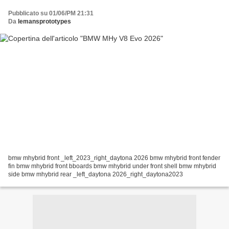
Pubblicato su 01/06/PM 21:31
Da
lemansprototypes
bmw mhybrid front _left_2023_right_daytona 2026 bmw mhybrid front fender
fin bmw mhybrid front bboards bmw mhybrid under front shell bmw mhybrid
side bmw mhybrid rear _left_daytona 2026_right_daytona2023