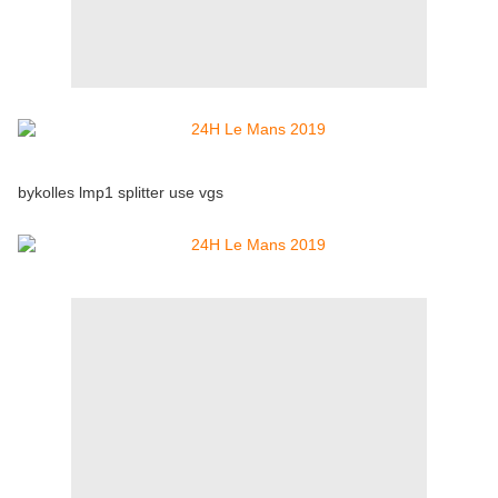
bykolles lmp1 splitter use vgs