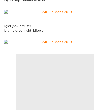
toyota lmp1 undercar tools
ligier jsp2 diffuser
left_hdforce_right_ldforce