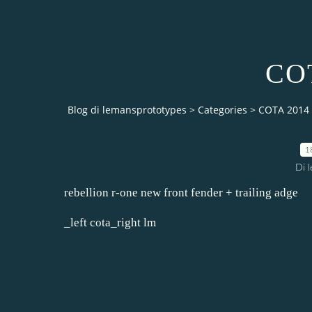
CO
Blog di lemansprototypes
>
Categories
>
COTA 2014
1
Di 
rebellion r-one new front fender + trailing adge
_left cota_right lm