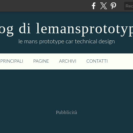
og di lemansprototy
le mans prototype car technical design
PRINCIPALI
PAGINE
ARCHIVI
CONTATTI
Pubblicità