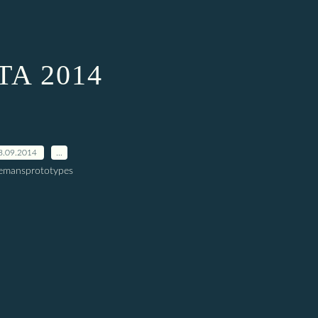
TA 2014
8.09.2014
…
lemansprototypes