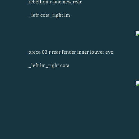
rebellion r-one new rear
_lefr cota_right lm
oreca 03 r rear fender inner louver evo
_left lm_right cota