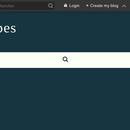
Login
+
Create my blog
pes