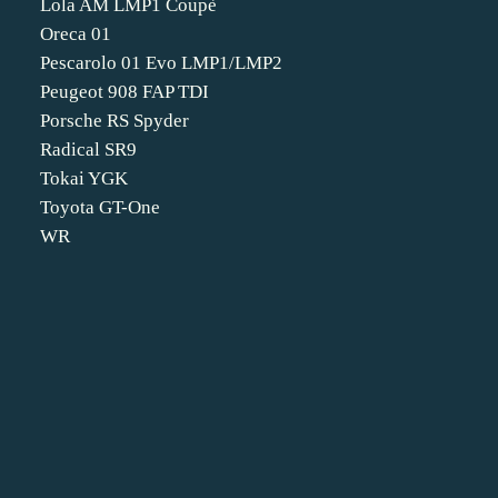
Lola AM LMP1 Coupè
Oreca 01
Pescarolo 01 Evo LMP1/LMP2
Peugeot 908 FAP TDI
Porsche RS Spyder
Radical SR9
Tokai YGK
Toyota GT-One
WR