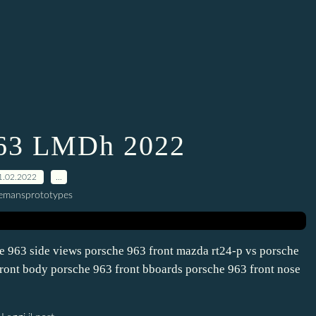
963 LMDh 2022
1.02.2022
…
lemansprototypes
e 963 side views porsche 963 front mazda rt24-p vs porsche
front body porsche 963 front bboards porsche 963 front nose