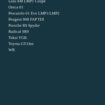
Lola AM LMP1 Coupè
Oreca 01
Pescarolo 01 Evo LMP1/LMP2
Peugeot 908 FAP TDI
Porsche RS Spyder
Radical SR9
Tokai YGK
Toyota GT-One
WR