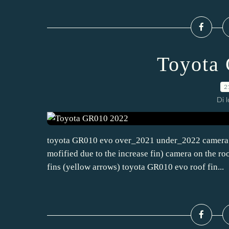
Toyota
2
Di 
toyota GR010 evo over_2021 under_2022 camera on
mofified due to the increase fin) camera on the r
fins (yellow arrows) toyota GR010 evo roof fin...