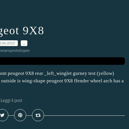
geot 9X8
0.06.2022
…
lemansprototypes
nt peugeot 9X8 rear _left_winglet gurney test (yellow)
r outside is wing-shape peugeot 9X8 ffender wheel arch has a
Leggi il post