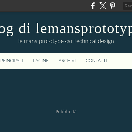
og di lemansprototy
le mans prototype car technical design
PRINCIPALI
PAGINE
ARCHIVI
CONTATTI
Pubblicità