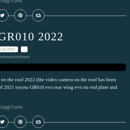
Leggi il post
 GR010 2022
1.02.2022
…
lemansprototypes
 the roof 2022 (the video camera on the roof has been
oof 2021 toyota GR010 evo rear wing evo nu end plate and
Leggi il post