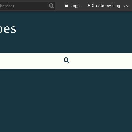
Login
+
Create my blog
pes