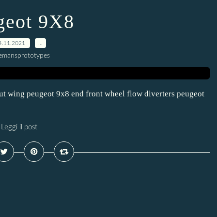
geot 9X8
4.11.2021
…
lemansprototypes
ut wing peugeot 9x8 end front wheel flow diverters peugeot
Leggi il post